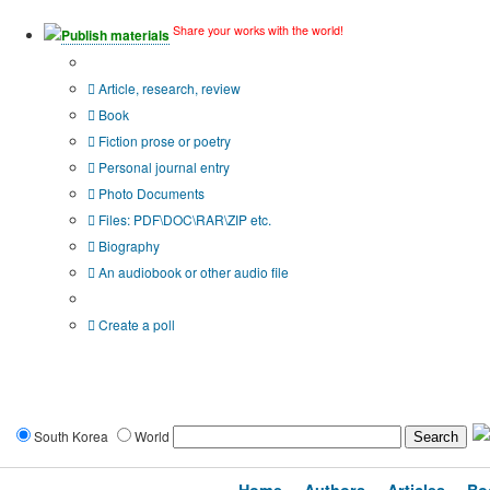
Share your works with the world!
Publish materials
Publication type?
Article, research, review
Book
Fiction prose or poetry
Personal journal entry
Photo Documents
Files: PDF\DOC\RAR\ZIP etc.
Biography
An audiobook or other audio file
Additional options:
Create a poll
South Korea
World