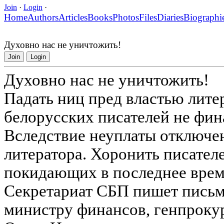
Join
·
Login
·
Home
Authors
Articles
Books
Photos
Files
Diaries
Biographi
Духовно нас не уничтожить!
Join
Login
Духовно нас не уничтожить!
Падать ниц пред властью лит
белорусских писателей не фин
Вследствие неуплаты отключе
литератора. Хоронить писателе
покидающих в последнее время 
Секретариат СБП пишет письм
министру финансов, генпрокур