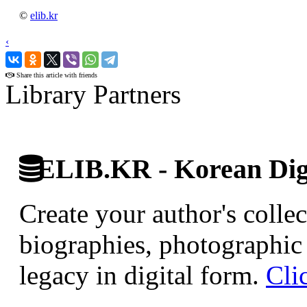
©
elib.kr
‹
›
Share this article with friends
Library Partners
ELIB.KR - Korean Digi
Create your author's collec
biographies, photographic 
legacy in digital form.
Cli