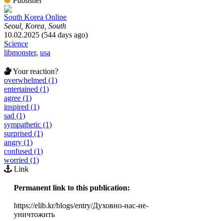
Publisher
South Korea Online
Seoul, Korea, South
10.02.2025 (544 days ago)
Science
libmonster
,
usa
Your reaction?
overwhelmed (1)
entertained (1)
agree (1)
inspired (1)
sad (1)
sympathetic (1)
surprised (1)
angry (1)
confused (1)
worried (1)
Link
Permanent link to this publication:
https://elib.kr/blogs/entry/Духовно-нас-не-
уничтожить