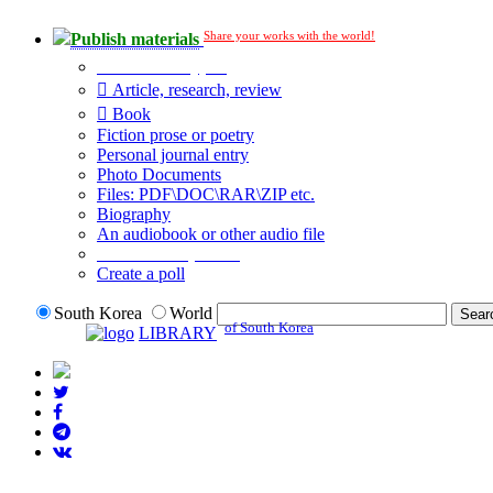
Share your works with the world!
Publish materials
Publication type?
Article, research, review
Book
Fiction prose or poetry
Personal journal entry
Photo Documents
Files: PDF\DOC\RAR\ZIP etc.
Biography
An audiobook or other audio file
Additional options:
Create a poll
South Korea
World
of South Korea
LIBRARY