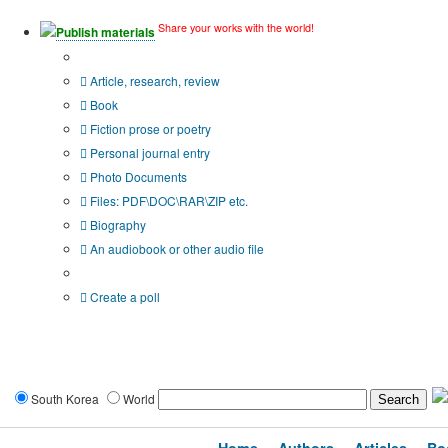
Share your works with the world!
Publish materials
Publication type?
Article, research, review
Book
Fiction prose or poetry
Personal journal entry
Photo Documents
Files: PDF\DOC\RAR\ZIP etc.
Biography
An audiobook or other audio file
Additional options:
Create a poll
South Korea
World