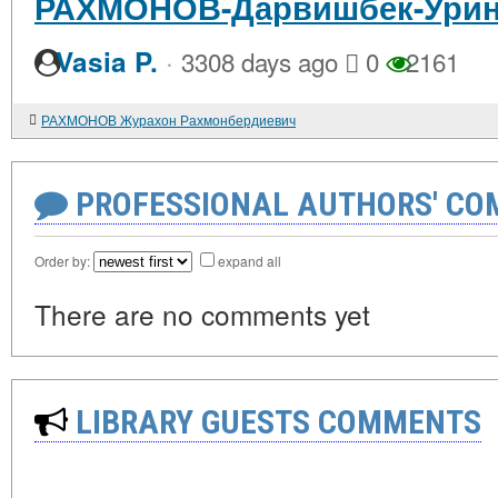
РАХМОНОВ-Дарвишбек-Ури
·
Vasia P.
3308 days ago
0
2161
РАХМОНОВ Журахон Рахмонбердиевич
PROFESSIONAL AUTHORS' CO
Order by:
expand all
There are no comments yet
LIBRARY GUESTS COMMENTS