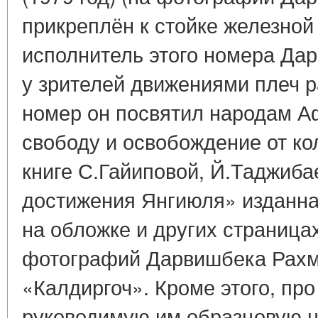
прикреплён к стойке железно
исполнитель этого номера Дар
у зрителей движениями плеч р
номер он посвятил народам А
свободу и освобождение от кол
книге С.Гайиповой, Й.Таджиб
достижения Янгиюля» изданная 
на обложке и других страниц
фотографий Дарвишбека Рахм
«Калдиргоч». Кроме этого, пр
руководимую им образцовую ц