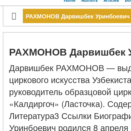
Home
Authors
Articles
Bo
РАХМОНОВ Дарвишбек Уринбоевич
РАХМОНОВ Дарвишбек 
Дарвишбек РАХМОНОВ — выд
циркового искусства Узбекист
руководитель образцовой цир
«Калдиргоч» (Ласточка). Сод
Литература3 Ссылки Биограф
Уринбоевич родился 8 апреля 