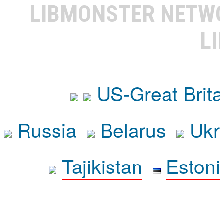
LIBMONSTER NET
L
US-Great Brit
Russia
Belarus
Ukr
Tajikistan
Eston