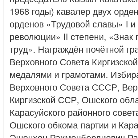
1968 годы) кавалер двух орде
орденов «Трудовой славы» I и 
революции» II степени, «Знак
труд». Награждён почётной г
Верховного Совета Киргизско
медалями и грамотами. Избир
Верховного Совета СССР, Вер
Киргизской ССР, Ошского обла
Карасуйского районного совет
Ошского обкома партии и Кара
Эшонхон Рахмонбердиевич Ра