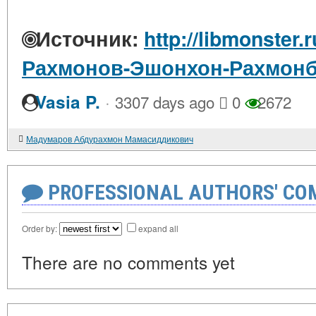
Источник:
http://libmonster.
Рахмонов-Эшонхон-Рахмон
·
Vasia P.
3307 days ago
0
2672
Мадумаров Абдурахмон Мамасиддикович
PROFESSIONAL AUTHORS' CO
Order by:
expand all
There are no comments yet