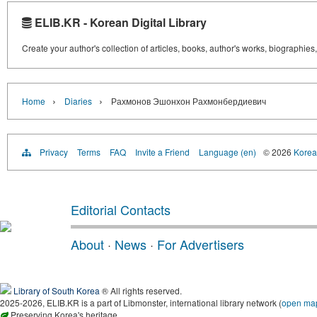
ELIB.KR - Korean Digital Library
Create your author's collection of articles, books, author's works, biographies
›
›
Home
Diaries
Рахмонов Эшонхон Рахмонбердиевич
Privacy
Terms
FAQ
Invite a Friend
Language (en)
© 2026
Korea 
Editorial Contacts
About
·
News
·
For Advertisers
Library of South Korea
® All rights reserved.
2025-2026, ELIB.KR is a part of Libmonster, international library network (
open ma
Preserving Korea's heritage