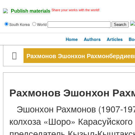
Share your works with the world!
Publish materials
South Korea
World
Home
Authors
Articles
Bo
Рахмонов Эшонхон Рахмонбердиев
Рахмонов Эшонхон Рах
Эшонхон Рахмонов (1907-197
колхоза «Шоро» Карасуйского 
председатель Кызыл-Кыштакск