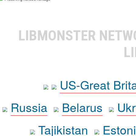
LIBMONSTER NET
L
US-Great Brit
Russia
Belarus
Ukr
Tajikistan
Eston