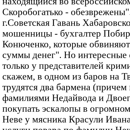
находящийся во всероссийско
Скоробогатько - обезврежены".
г.Советская Гавань Хабаровск
мошенницы - бухгалтер Побир
Конюченко, которые обвиняют
суммы денег". Но интересные
только у представителей крими
скажем, в одном из баров на Т
трудятся два бармена (причем 
фамилиями Недайвода и Двоег
покупать эскалопы в огромном
Неве у мясника Красули Ивана
услуги повара по фамилии Не