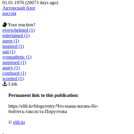
01.01.1970 (20673 days ago)
Авторский блог
россия
Your reaction?
overwhelmed (1)
entertained (1)
agree (1)
inspired (1)
sad (1)
sympathetic (1)
surprised (1)
angry (1)
confused (1)
worried (1)
Link
Permanent link to this publication:
https://elib.kr/blogs/entry/Что-наша-жизнь-Не-
бойтесь-таксиста-Пируэтова
©
elib.kr
‹