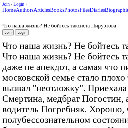
Join
·
Login
·
Home
Authors
Articles
Books
Photos
Files
Diaries
Biographi
Что наша жизнь? Не бойтесь таксиста Пируэтова
Join
Login
Что наша жизнь? Не бойтесь т
Что наша жизнь? Не бойтесь т
даже не анекдот, а самая что н
московской семье стало плохо 
вызвал "неотложку". Приехала
Смертина, медбрат Погостин, 
водитель Погребняк. Хорошо, 
полубессознательном состояни