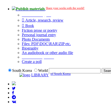
Share your works with the world!
Publish materials
Publication type?
Article, research, review
Book
Fiction prose or poetry
Personal journal entry
Photo Documents
Files: PDF\DOC\RAR\ZIP etc.
Biography
An audiobook or other audio file
Additional options:
Create a poll
South Korea
World
of South Korea
LIBRARY