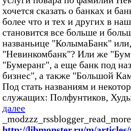
хочется сказать о банках и ба
более что и тех и других в на
становится все больше и больш
названьице "КолымаБанк" или,
"Невинкомбанк"? Или же "Бум
"Бумеранг", а еще банк под на
бизнес", а также "Большой Ка
Под стать названиям и некото
служащих: Полфунтиков, Худы
далее
_modzzz_rssblogger_read_more
http://libmonster.ru/m/articl