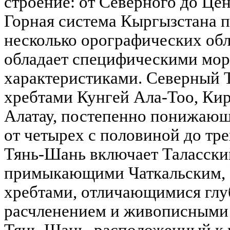
строение: от Северного до Це
Горная система Кыргызстана п
несколько орографических обл
обладает специфическими мо
характеристиками. Северный 
хребтами Кунгей Ала-Тоо, Ки
Алатау, постепенно понижающи
от четырех с половиной до тр
Тянь-Шань включает Таласски
примыкающими Чаткальским, 
хребтами, отличающимися гл
расчленением и живописными
Тянь-Шань, расположенный к 