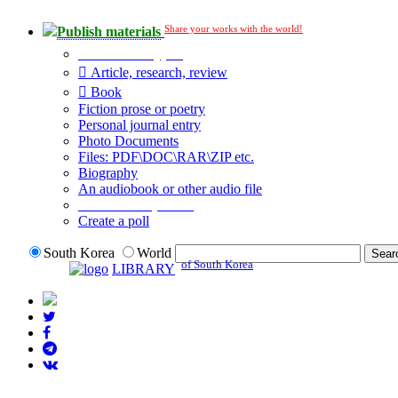
Share your works with the world!
Publish materials
Publication type?
Article, research, review
Book
Fiction prose or poetry
Personal journal entry
Photo Documents
Files: PDF\DOC\RAR\ZIP etc.
Biography
An audiobook or other audio file
Additional options:
Create a poll
South Korea
World
of South Korea
LIBRARY