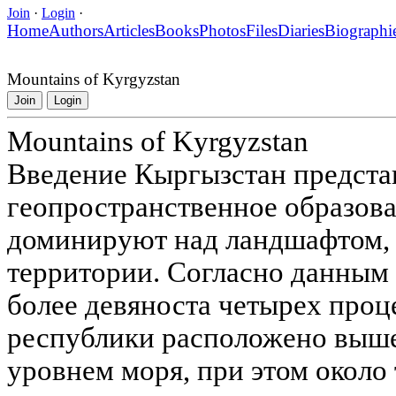
Join
·
Login
·
Home
Authors
Articles
Books
Photos
Files
Diaries
Biographi
Mountains of Kyrgyzstan
Join
Login
Mountains of Kyrgyzstan
Введение Кыргызстан предста
геопространственное образова
доминируют над ландшафтом, 
территории. Согласно данным
более девяноста четырех про
республики расположено выше
уровнем моря, при этом около