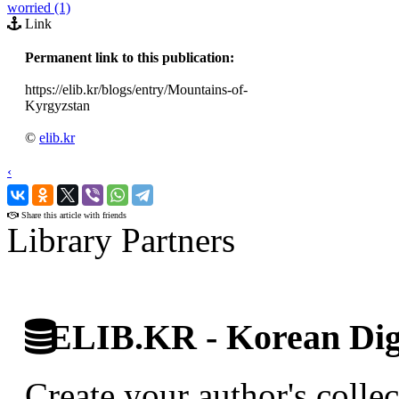
worried (1)
Link
Permanent link to this publication:
https://elib.kr/blogs/entry/Mountains-of-
Kyrgyzstan
©
elib.kr
‹
›
Share this article with friends
Library Partners
ELIB.KR - Korean Digi
Create your author's collec