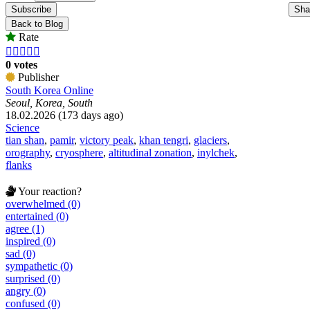
Subscribe
Sha
Back to Blog
Rate





0 votes
Publisher
South Korea Online
Seoul, Korea, South
18.02.2026 (173 days ago)
Science
tian shan
,
pamir
,
victory peak
,
khan tengri
,
glaciers
,
orography
,
cryosphere
,
altitudinal zonation
,
inylchek
,
flanks
Your reaction?
overwhelmed (0)
entertained (0)
agree (1)
inspired (0)
sad (0)
sympathetic (0)
surprised (0)
angry (0)
confused (0)