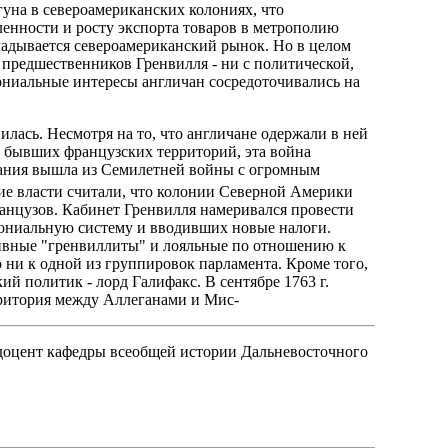
гуна в североамериканских колониях, что
енности и росту экспорта товаров в метрополию
складывается североамериканский рынок. Но в целом
предшественников Гренвилля - ни с политической,
лониальные интересы англичан сосредоточивались на
илась. Несмотря на то, что англичане одержали в ней
т бывших французских территорий, эта война
итания вышла из Семилетней войны с огромным
ие власти считали, что колонии Северной Америки
ранцузов. Кабинет Гренвилля намеривался провести
лониальную систему и вводивших новые налоги.
тивные "гренвиллиты" и лояльные по отношению к
ни к одной из группировок парламента. Кроме того,
й политик - лорд Галифакс. В сентябре 1763 г.
рритория между Аллеганами и Мис-
 доцент кафедры всеобщей истории Дальневосточного