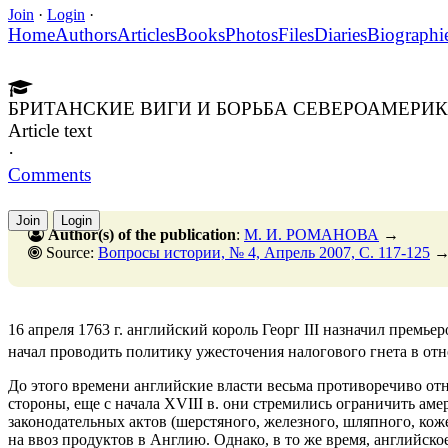
Join
·
Login
·
Home
Authors
Articles
Books
Photos
Files
Diaries
Biographi
БРИТАНСКИЕ ВИГИ И БОРЬБА СЕВЕРОАМЕРИКА
Article text
·
Comments
Join
Login
Author(s) of the publication
:
М. И. РОМАНОВА
→
Source:
Вопросы истории, № 4, Апрель 2007, C. 117-125
16 апреля 1763 г. английский король Георг III назначил премь
начал проводить политику ужесточения налогового гнета в о
До этого времени английские власти весьма противоречиво от
стороны, еще с начала XVIII в. они стремились ограничить а
законодательных актов (шерстяного, железного, шляпного, к
на ввоз продуктов в Англию. Однако, в то же время, английско