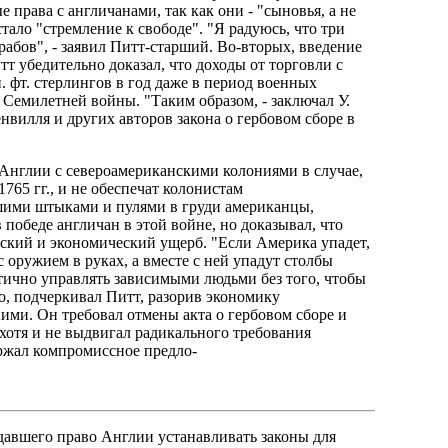
права с англичанами, так как они - "сыновья, а не
ало "стремление к свободе". "Я радуюсь, что три
рабов", - заявил Питт-старший. Во-вторых, введение
т убедительно доказал, что доходы от торговли с
 фт. стерлингов в год даже в период военных
Семилетней войны. "Таким образом, - заключал У.
нвилля и других авторов закона о гербовом сборе в
Англии с североамериканскими колониями в случае,
1765 гг., и не обеспечат колонистам
нашими штыками и пулями в груди американцы,
 победе англичан в этой войне, но доказывал, что
ский и экономический ущерб. "Если Америка упадет,
с оружием в руках, а вместе с ней упадут столбы
тично управлять зависимыми людьми без того, чтобы
о, подчеркивал Питт, разорив экономику
ими. Он требовал отмены акта о гербовом сборе и
хотя и не выдвигал радикального требования
ржал компромиссное предло-
давшего право Англии устанавливать законы для