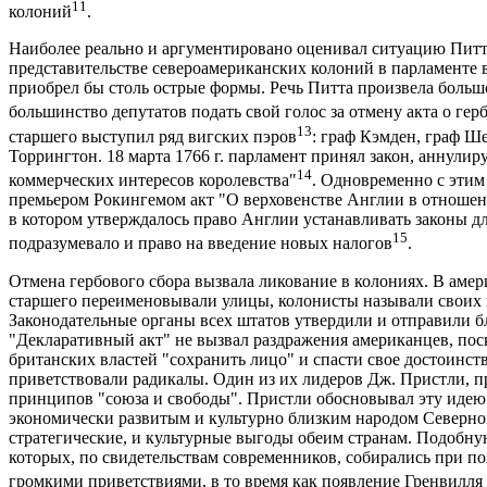
11
колоний
.
Наиболее реально и аргументировано оценивал ситуацию Питт
представительстве североамериканских колоний в парламенте в 
приобрел бы столь острые формы. Речь Питта произвела больш
большинство депутатов подать свой голос за отмену акта о гер
13
старшего выступил ряд вигских пэров
: граф Кэмден, граф Ш
Торрингтон. 18 марта 1766 г. парламент принял закон, аннули
14
коммерческих интересов королевства"
. Одновременно с этим
премьером Рокингемом акт "О верховенстве Англии в отношен
в котором утверждалось право Англии устанавливать законы дл
15
подразумевало и право на введение новых налогов
.
Отмена гербового сбора вызвала ликование в колониях. В амери
старшего переименовывали улицы, колонисты называли своих
Законодательные органы всех штатов утвердили и отправили бл
"Декларативный акт" не вызвал раздражения американцев, по
британских властей "сохранить лицо" и спасти свое достоинст
приветствовали радикалы. Один из их лидеров Дж. Пристли, п
принципов "союза и свободы". Пристли обосновывал эту идею 
экономически развитым и культурно близким народом Северн
стратегические, и культурные выгоды обеим странам. Подобну
которых, по свидетельствам современников, собирались при по
громкими приветствиями, в то время как появление Гренвилля