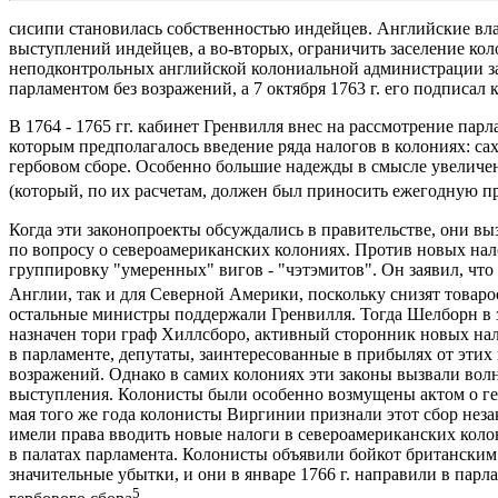
сисипи становилась собственностью индейцев. Английские влас
выступлений индейцев, а во-вторых, ограничить заселение ко
неподконтрольных английской колониальной администрации з
парламентом без возражений, а 7 октября 1763 г. его подписал 
В 1764 - 1765 гг. кабинет Гренвилля внес на рассмотрение пар
которым предполагалось введение ряда налогов в колониях: са
гербовом сборе. Особенно большие надежды в смысле увеличен
(который, по их расчетам, должен был приносить ежегодную пр
Когда эти законопроекты обсуждались в правительстве, они 
по вопросу о североамериканских колониях. Против новых на
группировку "умеренных" вигов - "чэтэмитов". Он заявил, что
Англии, так и для Северной Америки, поскольку снизят товар
остальные министры поддержали Гренвилля. Тогда Шелборн в з
назначен тори граф Хиллсборо, активный сторонник новых на
в парламенте, депутаты, заинтересованные в прибылях от этих
возражений. Однако в самих колониях эти законы вызвали во
выступления. Колонисты были особенно возмущены актом о гер
мая того же года колонисты Виргинии признали этот сбор неза
имели права вводить новые налоги в североамериканских коло
в палатах парламента. Колонисты объявили бойкот британски
значительные убытки, и они в январе 1766 г. направили в па
5