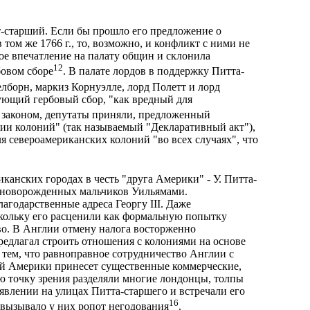
-старший. Если бы прошло его предложение о
том же 1766 г., то, возможно, и конфликт с ними не
ое впечатление на палату общин и склонила
12
бовом сборе
. В палате лордов в поддержку Питта-
елборн, маркиз Корнуэлле, лорд Полетт и лорд
рующий гербовый сбор, "как вредный для
 законом, депутаты приняли, предложенный
ии колоний" (так называемый "Декларативный акт"),
я североамериканских колоний "во всех случаях", что
канских городах в честь "друга Америки" - У. Питта-
 новорожденных мальчиков Уильямами.
агодарственные адреса Георгу III. Даже
скольку его расценили как формальную попытку
во. В Англии отмену налога восторженно
редлагал строить отношения с колониями на основе
тем, что равноправное сотрудничество Англии с
ой Америки принесет существенные коммерческие,
ю точку зрения разделяли многие лондонцы, толпы
явлении на улицах Питта-старшего и встречали его
16
 вызывало у них ропот негодования
.