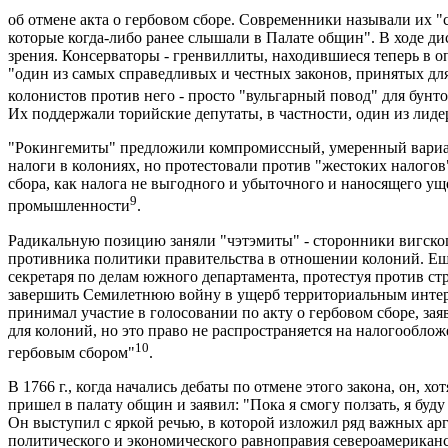
об отмене акта о гербовом сборе. Современники называли их "
которые когда-либо ранее слышали в Палате общин". В ходе ди
зрения. Консерваторы - гренвиллиты, находившиеся теперь в о
"один из самых справедливых и честных законов, принятых для
колонистов против него - просто "вульгарный повод" для бун
Их поддержали торийские депутаты, в частности, один из лиде
"Рокингемиты" предложили компромиссный, умеренный вариан
налоги в колониях, но протестовали против "жестоких налогов
сбора, как налога не выгодного и убыточного и наносящего ущ
9
промышленности
.
Радикальную позицию заняли "чэтэмиты" - сторонники вигског
противника политики правительства в отношении колоний. Еще
секретаря по делам южного департамента, протестуя против стр
завершить Семилетнюю войну в ущерб территориальным интер
принимал участие в голосовании по акту о гербовом сборе, зая
для колоний, но это право не распространяется на налогообл
10
гербовым сбором"
.
В 1766 г., когда начались дебаты по отмене этого закона, он, 
пришел в палату общин и заявил: "Пока я смогу ползать, я буд
Он выступил с яркой речью, в которой изложил ряд важных ар
политического и экономического равноправия североамериканс