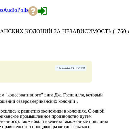
es
Audio
Polls
НСКИХ КОЛОНИЙ ЗА НЕЗАВИСИМОСТЬ (1760-е г
Libmonster ID: ID-1078
→
ером "консервативного" вига Дж. Гренвилля, который
1
тношении североамериканских колоний
.
носились к развитию экономики в колониях. С одной
мериканское промышленное производство путем
ожевенного), также были введены таможенные пошлины
е правительство поощряло развитие сельского