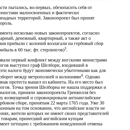
ти пытались, во-первых, обезопасить себя от
лонистами малоосвоенных и фактически
ападных территорий. Законопроект был принят
король.
ламента несколько новых законопроектов, согласно
харный, денежный, квартирный, а также акт о
ия прибыли с колоний возлагали на гербовый сбор
3
ибыль в 60 тыс. фт. стерлингов)
.
вызвали первый конфликт между вигскими министрами
логов выступил граф Шелборн, входивший в
 эти налоги будут экономически убыточными как для
4
ооборот между метрополией и колониями
. Однако
нак протеста вышел из кабинета. На его место был
логов. Точка зрения Шелборна не нашла поддержки и
 налогов, приняли законопроекты Гренвилля без
лну возмущений и спровоцировали антианглийские
бовом сборе, принятым 22 марта 1765 года. Уже 30
конным на том основании, что английские власти не
ниях, жители которых не имеют своих представителей
м товарам, принесший английским купцам
рламент петицию с требованием немедленной отмены