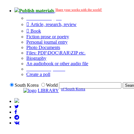
Share your works with the world!
Publish materials
Publication type?
Article, research, review
Book
Fiction prose or poetry
Personal journal entry
Photo Documents
Files: PDF\DOC\RAR\ZIP etc.
Biography
An audiobook or other audio file
Additional options:
Create a poll
South Korea
World
of South Korea
LIBRARY