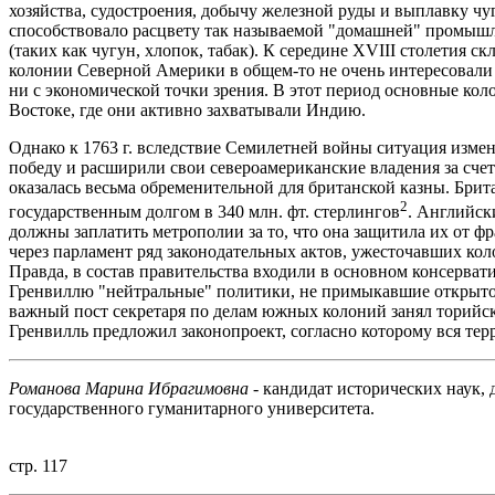
хозяйства, судостроения, добычу железной руды и выплавку чу
способствовало расцвету так называемой "домашней" промышл
(таких как чугун, хлопок, табак). К середине XVIII столетия 
колонии Северной Америки в общем-то не очень интересовали 
ни с экономической точки зрения. В этот период основные ко
Востоке, где они активно захватывали Индию.
Однако к 1763 г. вследствие Семилетней войны ситуация измен
победу и расширили свои североамериканские владения за сче
оказалась весьма обременительной для британской казны. Бр
2
государственным долгом в 340 млн. фт. стерлингов
. Английск
должны заплатить метрополии за то, что она защитила их от ф
через парламент ряд законодательных актов, ужесточавших ко
Правда, в состав правительства входили в основном консерва
Гренвиллю "нейтральные" политики, не примыкавшие открыто 
важный пост секретаря по делам южных колоний занял торийски
Гренвилль предложил законопроект, согласно которому вся те
Романова Марина Ибрагимовна
- кандидат исторических наук,
государственного гуманитарного университета.
стр. 117