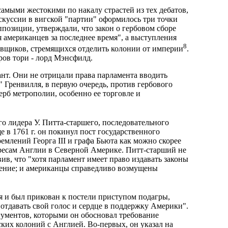
самыми жестокими по накалу страстей из тех дебатов,
скуссии в вигской "партии" оформилось три точки
ппозиции, утверждали, что закон о гербовом сборе
 американцев за последнее время", а выступления
8
товщиков, стремящихся отделить колонии от империи
.
ров тори - лорд Мэнсфилд.
т. Они не отрицали права парламента вводить
" Гренвилля, в первую очередь, против гербового
ерб метрополии, особенно ее торговле и
о лидера У. Питта-старшего, последовательного
 в 1761 г. он покинул пост государственного
емлений Георга III и графа Бьюта как можно скорее
есам Англии в Северной Америке. Питт-старший не
вив, что "хотя парламент имеет право издавать законы
ожение; и американцы справедливо возмущены
хотя и был прикован к постели приступом подагры,
у отдавать свой голос и сердце в поддержку Америки".
гументов, которыми он обосновал требование
ких колоний с Англией. Во-первых, он указал на