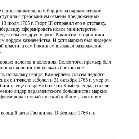
ве с последовательным борцом за парламентские
ступила с требованием отмены предложенных
3 июля 1765 г. Георг III отправил его в отставку,
амберленду сформировать новое министерство.
ем, чтобы его друг маркиз Рокингем, сторонники
ым лордом казначейства. И хотя маркиз был лидером
й власти, а сам Рокингем вызывал раздражение
.
овых налогов в колониях. Более того, премьер был
упорных колонистов уважать британское
ься, поскольку герцог Камберленд совсем недолго
ния он тяжело заболел и 31 октября 1765 г. умер от
абинета еще во время болезни Камберленда, а после
 именно лидер парламентского большинства маркиз
сформировал новый вигский кабинет, в котором
няющий акты Гренвилля. В феврале 1766 г. в