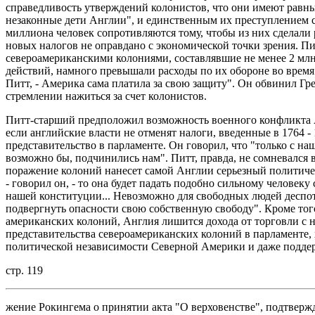
справедливость утверждений колонистов, что они имеют равные 
незаконные дети Англии", и единственным их преступлением ст
миллиона человек сопротивляются тому, чтобы из них сделали 
новых налогов не оправдано с экономической точки зрения. Пит
североамериканскими колониями, составлявшие не менее 2 млн.
действий, намного превышали расходы по их обороне во время 
Питт, - Америка сама платила за свою защиту". Он обвинил Гре
стремлении нажиться за счет колонистов.
Питт-старший предположил возможность военного конфликта 
если английские власти не отменят налоги, введенные в 1764 - 
представительство в парламенте. Он говорил, что "только с 
возможно бы, подчинились нам". Питт, правда, не сомневался в
поражение колоний нанесет самой Англии серьезный политиче
- говорил он, - то она будет падать подобно сильному человеку 
нашей конституции... Невозможно для свободных людей деспо
подвергнуть опасности свою собственную свободу". Кроме тог
американских колоний, Англия лишится дохода от торговли с н
представительства североамериканских колоний в парламенте, 
политической независимости Северной Америки и даже подде
стр. 119
жение Рокингема о принятии акта "О верховенстве", подтверж