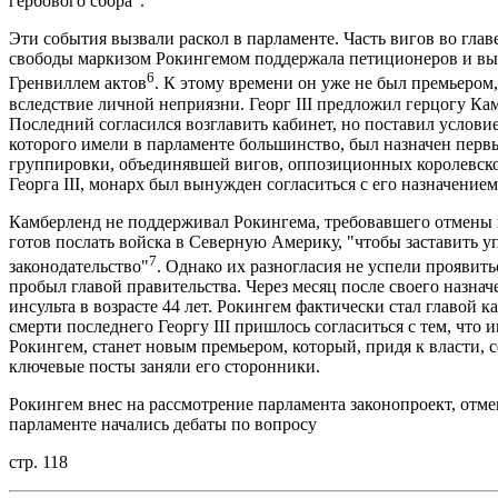
гербового сбора
.
Эти события вызвали раскол в парламенте. Часть вигов во гла
свободы маркизом Рокингемом поддержала петиционеров и вы
6
Гренвиллем актов
. К этому времени он уже не был премьером, 1
вследствие личной неприязни. Георг III предложил герцогу К
Последний согласился возглавить кабинет, но поставил услови
которого имели в парламенте большинство, был назначен перв
группировки, объединявшей вигов, оппозиционных королевско
Георга III, монарх был вынужден согласиться с его назначением
Камберленд не поддерживал Рокингема, требовавшего отмены н
готов послать войска в Северную Америку, "чтобы заставить 
7
законодательство"
. Однако их разногласия не успели проявит
пробыл главой правительства. Через месяц после своего назначе
инсульта в возрасте 44 лет. Рокингем фактически стал главой к
смерти последнего Георгу III пришлось согласиться с тем, что
Рокингем, станет новым премьером, который, придя к власти, 
ключевые посты заняли его сторонники.
Рокингем внес на рассмотрение парламента законопроект, отме
парламенте начались дебаты по вопросу
стр. 118