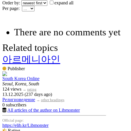
Order by:
expand all
Per page:
There are no comments yet
Related topics
아르메니아인
Publisher
South Korea Online
Seoul, Korea, South
124 views
→
rating
13.12.2025 (237 days ago)
Религиоведение
→
other headings
0 subscribers
All articles of the author on Libmonster
Official page:
https://elib.kr/Libmonster
Rating