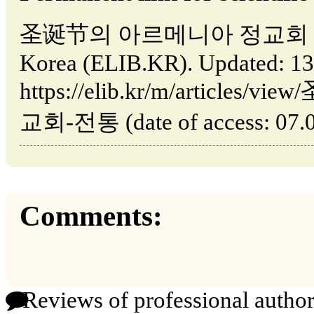
圣诞节의 아르메니아 정교회 전통 //
Korea (ELIB.KR). Updated: 13
https://elib.kr/m/articl
교회-전통 (date of access: 07.0
Comments:
Reviews of professional author