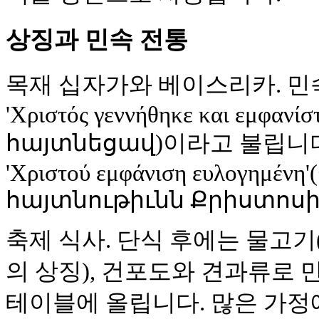
상징과 민속 전통
목재 십자가와 베이스리카. 민
'Χριστός γεννήθηκε και εμφανί
հայտնեցավ)이라고 불립니
'Χριστού εμφάνιση ευλογημέν
հայտնութիւնն Քրիստոսի
축제 식사. 단식 후에는 물고기(
의 상징), 건포도와 견과류로 
테이블에 올립니다. 많은 가정에서