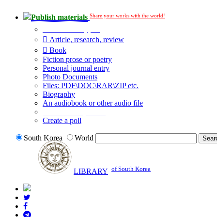
Share your works with the world!
Publish materials
Publication type?
Article, research, review
Book
Fiction prose or poetry
Personal journal entry
Photo Documents
Files: PDF\DOC\RAR\ZIP etc.
Biography
An audiobook or other audio file
Additional options:
Create a poll
South Korea
World
of South Korea
LIBRARY