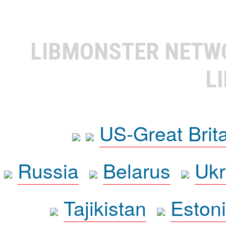
LIBMONSTER NET
L
US-Great Brit
Russia
Belarus
Ukr
Tajikistan
Eston