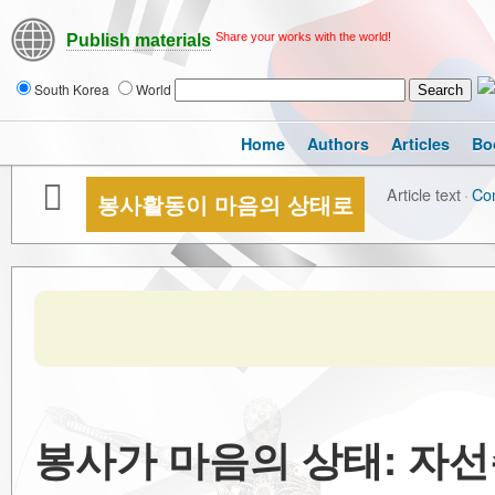
Share your works with the world!
Publish materials
South Korea
World
Home
Authors
Articles
Bo
Article text
·
Co
봉사활동이 마음의 상태로
봉사가 마음의 상태: 자