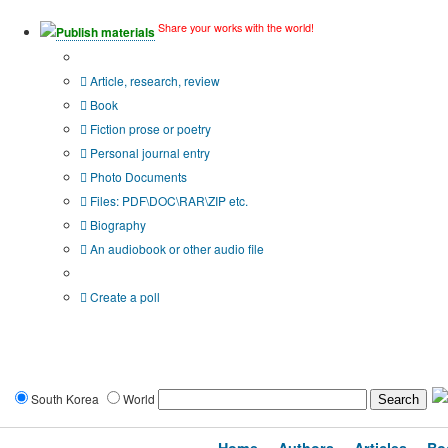
Share your works with the world!
Publish materials
Publication type?
Article, research, review
Book
Fiction prose or poetry
Personal journal entry
Photo Documents
Files: PDF\DOC\RAR\ZIP etc.
Biography
An audiobook or other audio file
Additional options:
Create a poll
South Korea
World