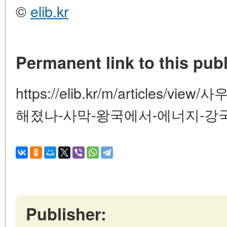
©
elib.kr
Permanent link to this publ
https://elib.kr/m/articles
해졌나-사막-왕국에서-에너지-강
Publisher: