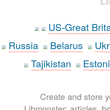
L
US-Great Brit
Russia
Belarus
Ukr
Tajikistan
Eston
Create and store yo
Libmonster: articles, b