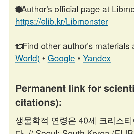
Author's official page at Libmo
https://elib.kr/Libmonster
Find other author's materials 
World)
•
Google
•
Yandex
Permanent link for scienti
citations):
생물학적 연령은 40세 크리스티
다. // Seoul: South Korea (ELI