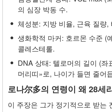
의 심장 박동 수.
체성분:
지방 비율, 근육 질량,
생화학적 마커:
호르몬 수준 (예
콜레스테롤.
DNA 상태:
텔로머의 길이 (좌
머리띠»로, 나이가 들면 줄어듭
로나尔多의 연령이 왜 28세
이 주장은 그가 정기적으로 받는 