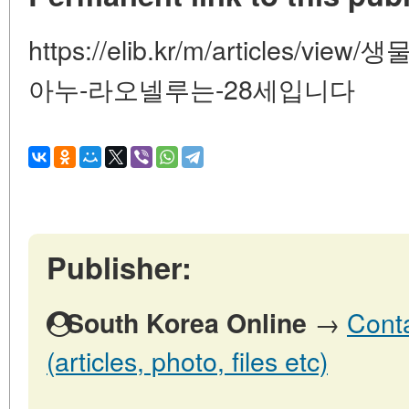
https://elib.kr/m/articles
아누-라오넬루는-28세입니다
Publisher:
→
Conta
South Korea Online
(articles, photo, files etc)