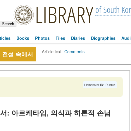
LIBRARY
of South Ko
ticles
Books
Photos
Files
Diaries
Biographies
Audi
Article text
·
Comments
 전설 속에서
Libmonster ID: ID-1934
서: 아르케타입, 의식과 히톤적 손님