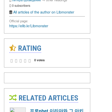
0 subscribers
All articles of the author on Libmonster
Official page:
https://elib.kr/Libmonster
RATING
0 votes
RELATED ARTICLES
프로phet 이리야와 그 아키