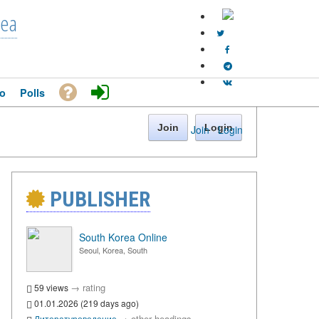
rea
o
Polls
Join
Login
Join
·
Login
PUBLISHER
South Korea Online
Seoul, Korea, South
→
rating
59 views
01.01.2026 (219 days ago)
→
other headings
Литературоведение