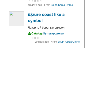
18 days ago
·
From
South Korea Online
라zure coast like a
symbol
Лазурный берег как символ
Catalog:
Культурология
20 days ago
·
From
South Korea Online