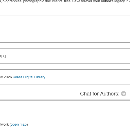
ks, biographies, photographic documents, files. Save forever your author's legacy in 
속에서
© 2026
Korea Digital Library
Chat for Authors:
twork (
open map
)