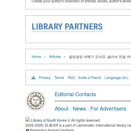
Create your author's collection of articles, books, author's wor
LIBRARY PARTNERS
›
›
Home
Articles
설빙설빙 새해가 오네요, 슬라브 전설 
Privacy
Terms
FAQ
Invite a Friend
Language (en)
Editorial Contacts
About
·
News
·
For Advertisers
Library of South Korea
® All rights reserved.
2025-2026, ELIB.KR is a part of Libmonster, international library ne
Preserving Korea's heritage