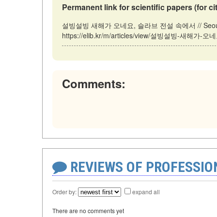
Permanent link for scientific papers (for ci
설빙설빙 새해가 오네요, 슬라브 전설 속에서 // Seoul: South
https://elib.kr/m/articles/view/설빙설빙-새해가-
Comments:
REVIEWS OF PROFESSI
Order by:
expand all
There are no comments yet