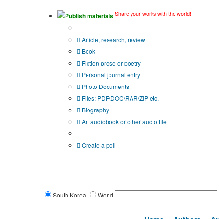
Share your works with the world!
Publish materials
Publication type?
Article, research, review
Book
Fiction prose or poetry
Personal journal entry
Photo Documents
Files: PDF\DOC\RAR\ZIP etc.
Biography
An audiobook or other audio file
Additional options:
Create a poll
South Korea
World