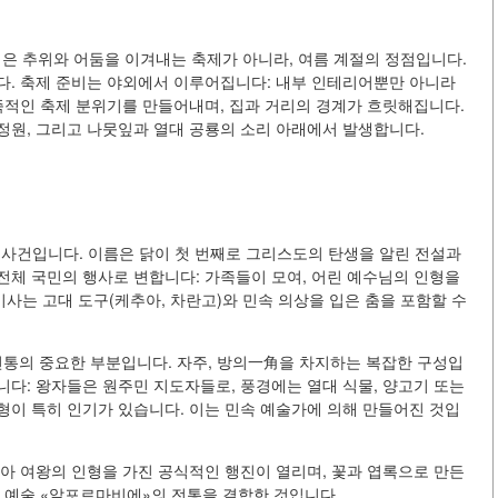
식은 추위와 어둠을 이겨내는 축제가 아니라, 여름 계절의 정점입니다.
다. 축제 준비는 야외에서 이루어집니다: 내부 인테리어뿐만 아니라
족적인 축제 분위기를 만들어내며, 집과 거리의 경계가 흐릿해집니다.
 정원, 그리고 나뭇잎과 열대 공룡의 소리 아래에서 발생합니다.
는 중요한 사건입니다. 이름은 닭이 첫 번째로 그리스도의 탄생을 알린 전설과
전체 국민의 행사로 변합니다: 가족들이 모여, 어린 예수님의 인형을
미사는 고대 도구(케추아, 차란고)와 민속 의상을 입은 춤을 포함할 수
창작은 가족 전통의 중요한 부분입니다. 자주, 방의一角을 차지하는 복잡한 구성입
다: 왕자들은 원주민 지도자들로, 풍경에는 열대 식물, 양고기 또는
형이 특히 인기가 있습니다. 이는 민속 예술가에 의해 만들어진 것입
아 여왕의 인형을 가진 공식적인 행진이 열리며, 꽃과 엽록으로 만든
 예술 «알포르마비에»의 전통을 결합한 것입니다.