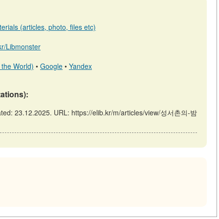
ials (articles, photo, files etc)
.kr/Libmonster
 the World)
•
Google
•
Yandex
tations):
d: 23.12.2025. URL: https://elib.kr/m/articles/view/성서촌의-밤