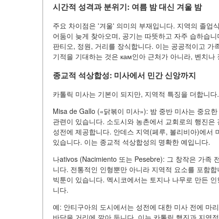
시간적 성격과 분위기: 여름 밤 대신 겨울 밤
주요 차이점은 '겨울' 의미의 부재입니다. 지역의 졸업
어둠이 늦게 찾아오며, 공기는 따뜻하고 자주 습하습니
판티오, 정원, 거리를 장식합니다. 이는 공공적이고 가
기적을 기대하는 것은 кам인아 근처가 아니라, 벤치나
종교적 석상합성: 미사에서 민간 신앙까지
카톨릭 미사는 기본이 되지만, 지역적 특징을 더합니다.
Misa de Gallo («닭볶이 미사»): 밤 중반 미사
관련이 있습니다. 소도시와 농촌에서 교회로의 행진은 
성전에 제공합니다. 안데스 지역(페루, 볼리비아)에서 
있습니다. 이는 종교적 석상합성의 명확한 예입니다.
나ativos (Nacimiento 또는 Pesebre): 그 
니다. 전통적인 인형뿐만 아니라 지역적 요소를 포함합니
빅툰이 있습니다. 멕시코에서는 토지나 나무로 만든 인
니다.
예: 안티구아의 도시에서는 성전에 대한 미사 전에 마리
바닥을 거리에 깔아 둡니다. 이는 카톨릭 행진과 지역적