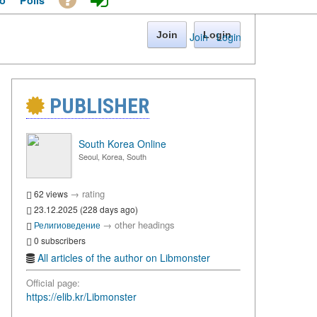
o
Polls
Join
Login
Join
·
Login
PUBLISHER
South Korea Online
Seoul, Korea, South
→
rating
62 views
23.12.2025 (228 days ago)
→
other headings
Религиоведение
0 subscribers
All articles of the author on Libmonster
Official page:
https://elib.kr/Libmonster