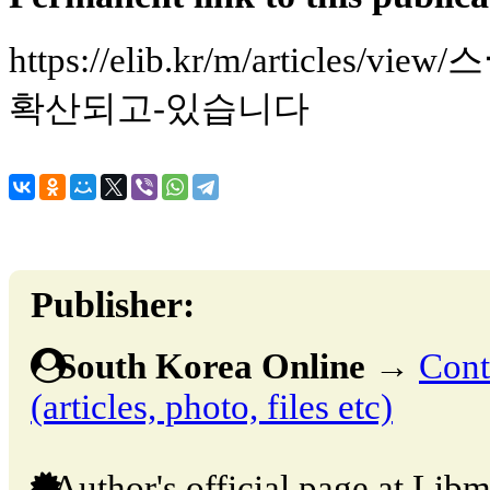
https://elib.kr/m/article
확산되고-있습니다
Publisher:
South Korea Online
→
Cont
(articles, photo, files etc)
Author's official page at Libm