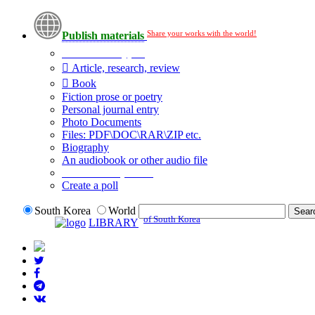
Share your works with the world!
Publish materials
Publication type?
Article, research, review
Book
Fiction prose or poetry
Personal journal entry
Photo Documents
Files: PDF\DOC\RAR\ZIP etc.
Biography
An audiobook or other audio file
Additional options:
Create a poll
South Korea
World
of South Korea
LIBRARY