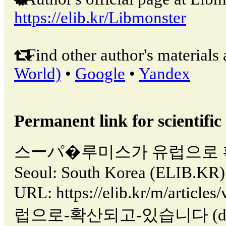
https://elib.kr/Libmonster
Find other author's materials 
World)
•
Google
•
Yandex
Permanent link for scientific 
스ーパ�루미스가 유럽으로 확
Seoul: South Korea (ELIB.KR).
URL: https://elib.kr/m/ar
럽으로-확산되고-있습니다 (date o