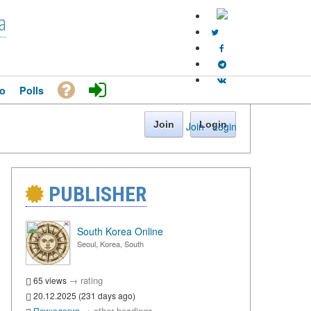
a
o
Polls
Join
Login
Join
·
Login
PUBLISHER
South Korea Online
Seoul, Korea, South
→
rating
65 views
20.12.2025 (231 days ago)
→
other headings
Психология