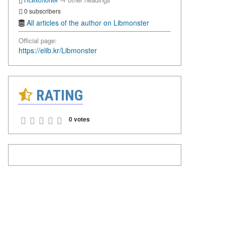
0 subscribers
All articles of the author on Libmonster
Official page:
https://elib.kr/Libmonster
RATING
0 votes