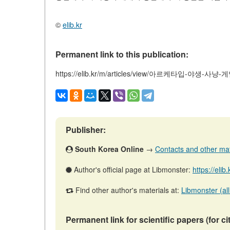
©
elib.kr
Permanent link to this publication:
https://elib.kr/m/articles/view/아르케타입-야생-사냥
Publisher:
South Korea Online
→
Contacts and other mater
Author's official page at Libmonster:
https://elib
Find other author's materials at:
Libmonster (all
Permanent link for scientific papers (for ci