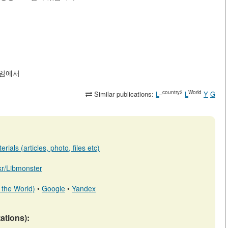
-게임에서
_country2
World
Similar publications:
L
L
Y
G
ials (articles, photo, files etc)
.kr/Libmonster
 the World)
•
Google
•
Yandex
tations):