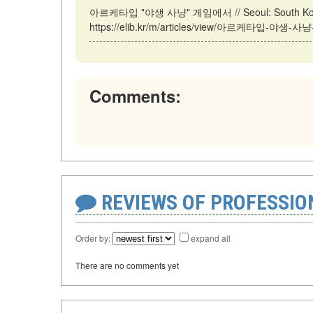
아르케타입 "야생 사냥" 게임에서 // Seoul: South Korea 
https://elib.kr/m/articles/view/아르케타입-야생-사냥
Comments:
REVIEWS OF PROFESSI
Order by:
expand all
There are no comments yet