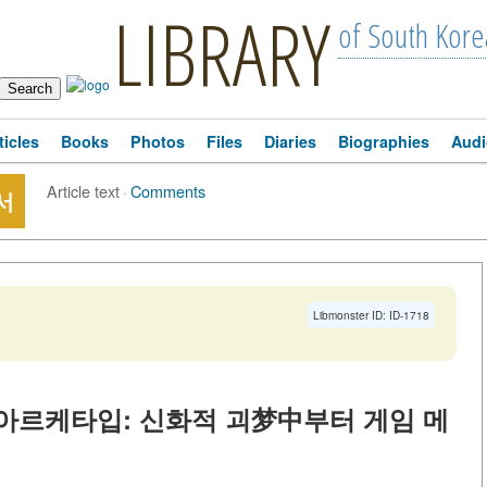
LIBRARY
of South Kore
ticles
Books
Photos
Files
Diaries
Biographies
Audi
Article text
·
Comments
서
Libmonster ID: ID-1718
아르케타입: 신화적 괴梦中부터 게임 메