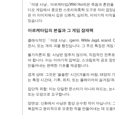
「야생 사냥」아르케타입(Wild Hunt)은 죽음과 혼란
디오 게임에서 중요한 스토리와美학 도구로 자리 잡았습
은 이 이미지에서 깊은 신화적, 심리적, 이야기적 이
있습니다.
아르케타입의 본질과 그 게임 잠재력
클래식적인 「야생 사냥」(germ. Wilde Jagd, scand
전사, 또는 개의 괴물 행진입니다. 그 주요 특징은 게
불가지론의 힘: 사냥은 멈추지 않으며, 직접적인 전투로
야 합니다. 이는 이야기적 압박감, 스크립트적 공포 장면, 또는 '
만들어내는 완벽한 기초를 제공합니다.
경계 상태: 그것은 '쓸쓸한' 시간(겨울의 바람, 태양의 
는 특정 시간대, 기후, 위치, 또는 플레이어의 숨겨짐/
집단적 위협: 이는 단일한 몬스터가 아니라 떠드는, 눈사
또는 도망으로 요구합니다.
양면성: 신화에서 사냥은 항상 순수한 악이 아닙니다; 
복잡하고 윤리적으로 모호한 적을 만들어내는 데 도움이