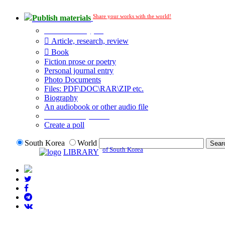
Share your works with the world!
Publish materials
Publication type?
Article, research, review
Book
Fiction prose or poetry
Personal journal entry
Photo Documents
Files: PDF\DOC\RAR\ZIP etc.
Biography
An audiobook or other audio file
Additional options:
Create a poll
South Korea
World
of South Korea
LIBRARY