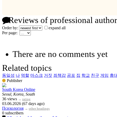
Reviews of professional author
Order by:
expand all
Per page:
There are no comments yet
Related topics
동일성
나
역할
마스크
거짓
죄책감
공포
집
학교
친구
게임
휴
Publisher
South Korea Online
Seoul, Korea, South
36 views
→
rating
03.06.2026 (67 days ago)
Психология
→
other headings
0 subscribers