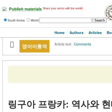
Share your works with the world!
Publish materials
South Korea
World
Home
Authors
Articles
Bo
Article text
·
Comments
영어어통역
링구아 프랑카: 역사와 