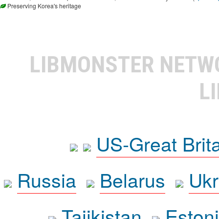
Preserving Korea's heritage
LIBMONSTER NET
L
US-Great Brit
Russia
Belarus
Ukr
Tajikistan
Eston