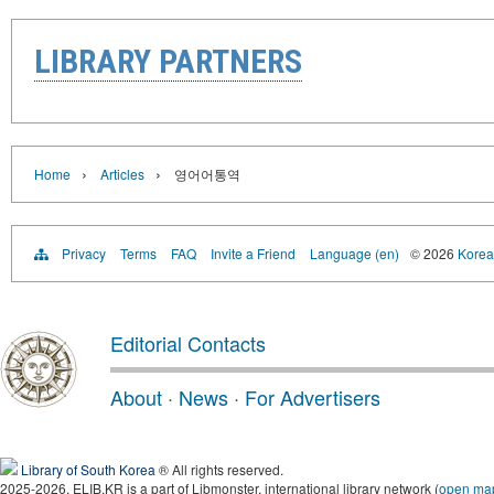
LIBRARY PARTNERS
›
›
Home
Articles
영어어통역
Privacy
Terms
FAQ
Invite a Friend
Language (en)
© 2026
Korea 
Editorial Contacts
About
·
News
·
For Advertisers
Library of South Korea
® All rights reserved.
2025-2026, ELIB.KR is a part of Libmonster, international library network (
open ma