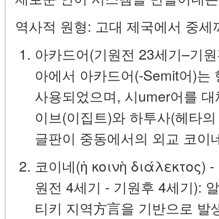
역사적 원형: 고대 제국에서 중세
아카드어(기원전 23세기–기원전
아에서 아카드어(-Semit어)
사용되었으며, 시umer어를 
이브(이집트)와 하투사(헤타의
글판이 중동에서의
외교 코이
코이네(ἡ κοινὴ διάλεκτο
원전 4세기 - 기원후 4세기):
알
티키 지역方言을 기반으로 발