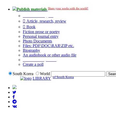
Share your works with the world!
Publish materials
Publication type?
Article, research, review
Book
Fiction prose or poetry
Personal journal entry
Photo Documents
Files: PDF\DOC\RAR\ZIP etc.
Biography
An audiobook or other audio file
Additional options:
Create a poll
South Korea
World
of South Korea
LIBRARY