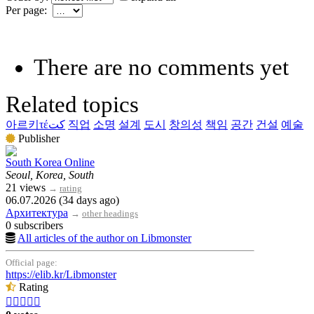
Per page:
There are no comments yet
Related topics
아르키τέكت
직업
소명
설계
도시
창의성
책임
공간
건설
예술
Publisher
South Korea Online
Seoul, Korea, South
21 views
→
rating
06.07.2026 (34 days ago)
Архитектура
→
other headings
0 subscribers
All articles of the author on Libmonster
Official page:
https://elib.kr/Libmonster
Rating




