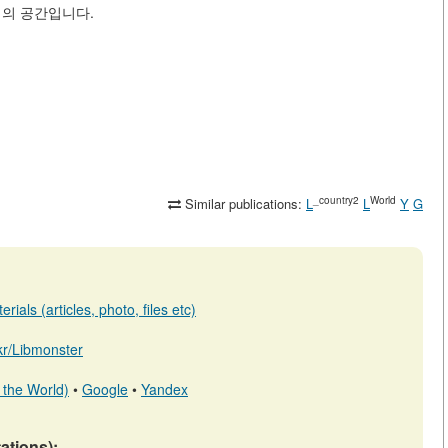
의 공간입니다.
_country2
World
Similar publications:
L
L
Y
G
ials (articles, photo, files etc)
.kr/Libmonster
 the World)
•
Google
•
Yandex
tations):