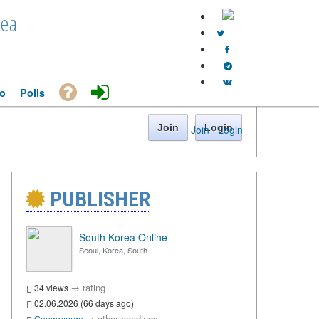
rea
o
Polls
Join
Login
Join
·
Login
PUBLISHER
South Korea Online
Seoul, Korea, South
→
rating
34 views
02.06.2026 (66 days ago)
→
other headings
Социология