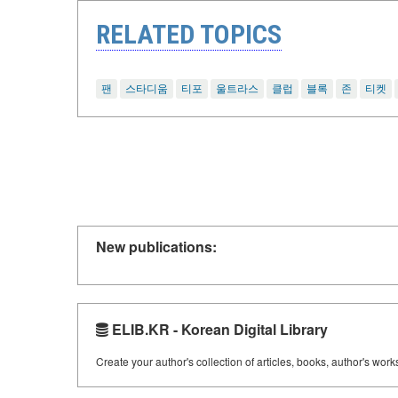
RELATED TOPICS
팬
스타디움
티포
울트라스
클럽
블록
존
티켓
New publications:
ELIB.KR - Korean Digital Library
Create your author's collection of articles, books, author's wor