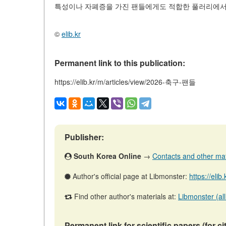
특성이나 자폐증을 가진 팬들에게도 적합한 풀러리에서
©
elib.kr
Permanent link to this publication:
https://elib.kr/m/articles/view/2026-축구-팬들
Publisher:
South Korea Online
→
Contacts and other mater
Author's official page at Libmonster:
https://elib
Find other author's materials at:
Libmonster (all
Permanent link for scientific papers (for ci