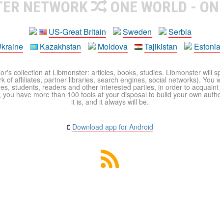
TER NETWORK
ONE WORLD - ON
US-Great Britain
Sweden
Serbia
kraine
Kazakhstan
Moldova
Tajikistan
Estoni
r's collection at Libmonster: articles, books, studies. Libmonster will s
 of affiliates, partner libraries, search engines, social networks). You wi
ues, students, readers and other interested parties, in order to acquain
 you have more than 100 tools at your disposal to build your own author c
it is, and it always will be.
Download app for Android