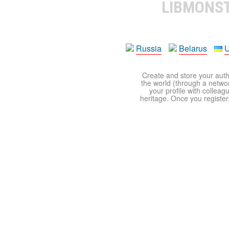
LIBMONS
Russia
Belarus
U
Create and store your autho
the world (through a network
your profile with colleag
heritage. Once you register,