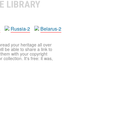
E LIBRARY
a
Russia-2
Belarus-2
pread your heritage all over
ll be able to share a link to
t them with your copyright
ollection. It's free: it was,