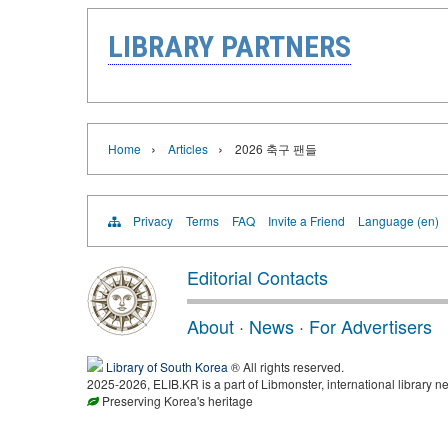
LIBRARY PARTNERS
›
›
Home
Articles
2026 축구 팬들
Privacy
Terms
FAQ
Invite a Friend
Language (en)
Editorial Contacts
About
·
News
·
For Advertisers
Library of South Korea
® All rights reserved.
2025-2026, ELIB.KR is a part of Libmonster, international library ne
Preserving Korea's heritage