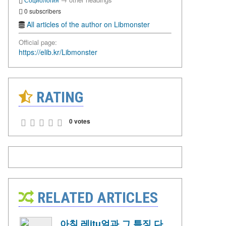
0 subscribers
All articles of the author on Libmonster
Official page:
https://elib.kr/Libmonster
RATING
0 votes
RELATED ARTICLES
아침 레itu얼과 그 특징 다