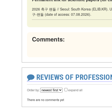
2026 축구 팬들 // Seoul: South Korea (ELIB.KR). Upd
구-팬들 (date of access: 07.08.2026).
Comments:
REVIEWS OF PROFESSI
Order by:
expand all
There are no comments yet