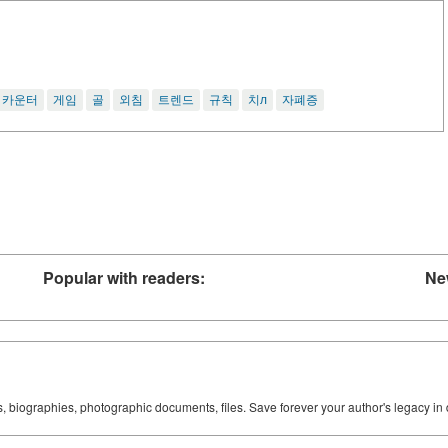
카운터
게임
골
외침
트렌드
규칙
치л
자폐증
Popular with readers:
Ne
ks, biographies, photographic documents, files. Save forever your author's legacy in 